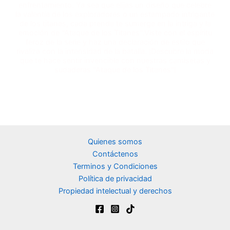
enfrentamiento. Ya sea que elijas un diseño que celebre
la valentía de los exploradores o un estampado intrigante
de los titanes, cada prenda te sumerge en la intriga y la
emoción de "Ataque de los Titanes".Viste con el espíritu
feroz de la serie y haz una declaración de estilo que
rivaliza con la intensidad de la batalla. ¡Descubre la moda
que te hace sentir invencible con nuestras camisetas y
sudaderas "Ataque de los Titanes"!
Quienes somos
Contáctenos
Terminos y Condiciones
Política de privacidad
Propiedad intelectual y derechos