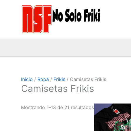
Ir
al
contenido
Inicio
/
Ropa
/
Frikis
/ Camisetas Frikis
Camisetas Frikis
Est
Mostrando 1–13 de 21 resultados
pro
tie
múl