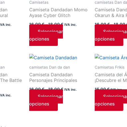
dan
Camisetas
camisetas Dan d
eden
pueden
p
dan
Camiseta Dandadan Momo
Camiseta Dan
gir
elegir
el
ural
Ayase Cyber Glitch
Okarun & Aira
en
e
16,00
€
-
18,00
€
16,00
€
-
18,00
IVA inc.
IVA inc.
la
la
Seleccionar
Selecciona
ina
página
p
opciones
opciones
de
d
ducto
producto
p
Rango
Rango
e
Este
E
de
de
ducto
producto
p
precios:
precios:
dan
camisetas Dan da dan
Camisetas Frikis
desde
desde
ne
tiene
t
dan
Camiseta Dandadan
Camiseta del Á
16,00 €
16,00 €
tiples
múltiples
m
The Battle
Personajes Principales
¡Descubre el Mi
hasta
hasta
iantes.
variantes.
v
18,00 €
18,00 €
16,00
€
-
18,00
€
15,00
€
IVA inc.
IVA inc.
Las
L
IVA inc.
Seleccionar
Selecciona
iones
opciones
o
opciones
opciones
se
s
eden
pueden
p
gir
elegir
el