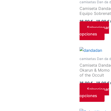
camisetas Dan da 
pu
Camiseta Danda
ele
Equipo Sobrenat
en
16,00
€
-
18,00
€
la
Seleccionar
pág
opciones
de
pro
Est
pro
camisetas Dan da 
tie
Camiseta Danda
múl
Okarun & Momo 
of the Occult
var
Las
16,00
€
-
18,00
€
opc
Seleccionar
se
opciones
pu
ele