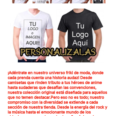
¡Adéntrate en nuestro universo friki de moda, donde
cada prenda cuenta una historia audaz! Desde
camisetas que rinden tributo a tus héroes de anime
hasta sudaderas que desafían las convenciones,
nuestra colección original está diseñada para aquellos
que no temen destacar.Pero eso no es todo; nuestro
compromiso con la diversidad se extiende a cada
sección de nuestra tienda. Desde la energía del rock y
la música hasta el emocionante mundo de los