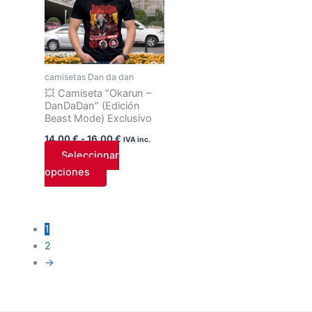
14,00 €
múltiples
hasta
variantes.
16,00 €
Las
opciones
camisetas Dan da dan
se
💥 Camiseta “Okarun –
pueden
DanDaDan” (Edición
elegir
Beast Mode) Exclusivo
en
14,00
€
-
16,00
€
IVA inc.
la
Seleccionar
página
opciones
de
producto
1
2
→