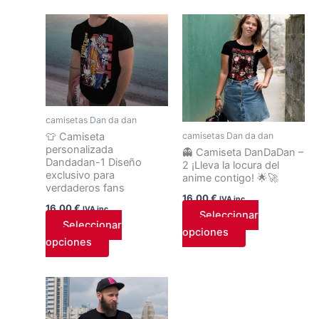
producto
producto
Este
Este
producto
producto
tiene
tiene
múltiples
múltiples
variantes.
variantes.
Las
Las
camisetas Dan da dan
opciones
opciones
camisetas Dan da dan
👕 Camiseta
se
se
personalizada
👻 Camiseta DanDaDan –
pueden
pueden
Dandadan-1 Diseño
2 ¡Lleva la locura del
exclusivo para
elegir
elegir
anime contigo! 🌟🚀
verdaderos fans
en
en
16,00
€
IVA inc.
16,00
€
la
la
IVA inc.
Seleccionar
Seleccionar
página
página
opciones
opciones
de
de
producto
producto
Rango
Este
de
producto
precios:
tiene
desde