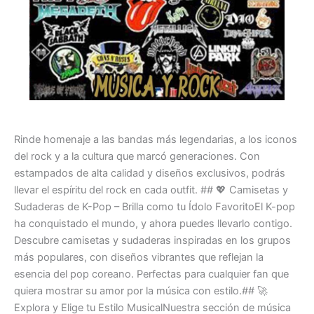
Rinde homenaje a las bandas más legendarias, a los iconos
del rock y a la cultura que marcó generaciones. Con
estampados de alta calidad y diseños exclusivos, podrás
llevar el espíritu del rock en cada outfit. ## 💖 Camisetas y
Sudaderas de K-Pop – Brilla como tu Ídolo FavoritoEl K-pop
ha conquistado el mundo, y ahora puedes llevarlo contigo.
Descubre camisetas y sudaderas inspiradas en los grupos
más populares, con diseños vibrantes que reflejan la
esencia del pop coreano. Perfectas para cualquier fan que
quiera mostrar su amor por la música con estilo.## 🚀
Explora y Elige tu Estilo MusicalNuestra sección de música