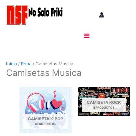
Ir
al
contenido
Inicio
/
Ropa
/ Camisetas Musica
Camisetas Musica
CAMISETA ROCK
5 PRODUCTOS
CAMISETA K-POP
6 PRODUCTOS