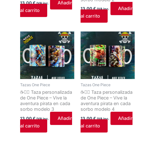
Añadir
13,00
€
IVA inc.
Añadir
13,00
€
IVA inc.
al carrito
al carrito
Tazas One Piece
Tazas One Piece
☕🏴‍☠️ Taza personalizada
☕🏴‍☠️ Taza personalizada
de One Piece – Vive la
de One Piece – Vive la
aventura pirata en cada
aventura pirata en cada
sorbo modelo 3
sorbo modelo 4
Añadir
Añadir
13,00
€
13,00
€
IVA inc.
IVA inc.
al carrito
al carrito