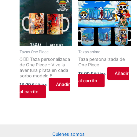
Tazas One Piece
Tazas anime
☕🏴‍☠️ Taza personalizada
Taza personalizada de
de One Piece – Vive la
One Piece
aventura pirata en cada
Añadir
13,00
€
IVA inc.
sorbo modelo 5
al carrito
Añadir
13,00
€
IVA inc.
al carrito
Quienes somos