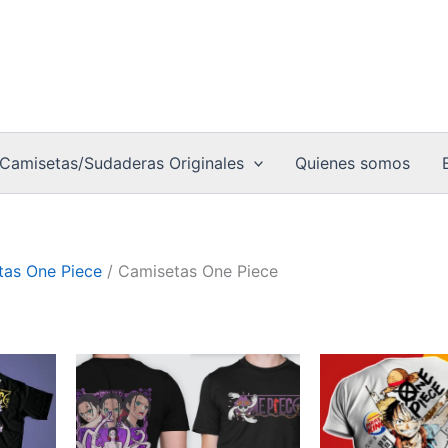
Camisetas/Sudaderas Originales
Quienes somos
tas One Piece
/ Camisetas One Piece
Este
Est
o
producto
pro
tiene
tie
múltiples
múl