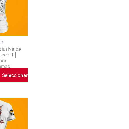
iantes.
iones
eden
ce
gir
xclusiva de
iece-1 |
ara
ina
amas
Seleccionar
ducto
e
ducto
ne
tiples