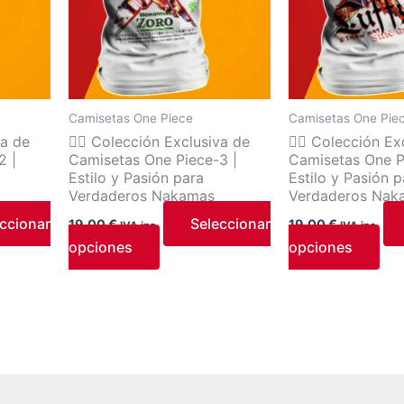
.
variantes.
var
Las
Las
s
opciones
opc
se
se
pueden
pu
Camisetas One Piece
Camisetas One Pie
elegir
ele
va de
🏴‍☠️ Colección Exclusiva de
🏴‍☠️ Colección E
en
en
2 |
Camisetas One Piece-3 |
Camisetas One P
la
la
Estilo y Pasión para
Estilo y Pasión p
página
pág
Verdaderos Nakamas
Verdaderos Nak
de
de
ccionar
Seleccionar
19,00
€
19,00
€
IVA inc.
IVA inc.
o
producto
pro
opciones
opciones