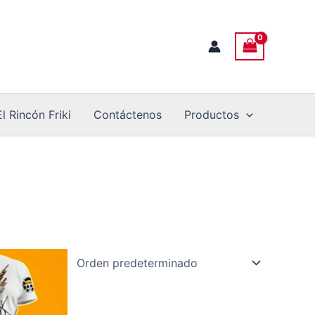
El Rincón Friki
Contáctenos
Productos
e
ducto
ne
tiples