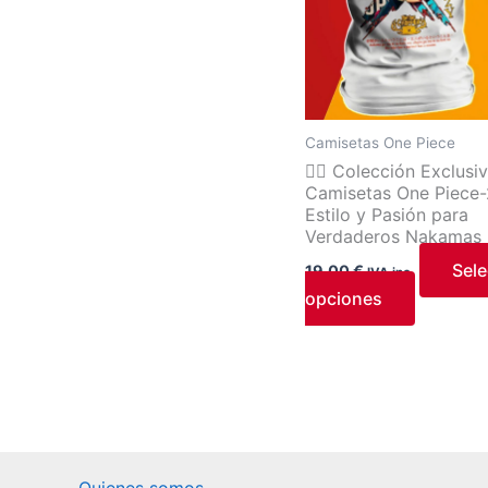
variantes
Las
opcione
se
pueden
Camisetas One Piece
elegir
🏴‍☠️ Colección Exclusi
en
Camisetas One Piece-
la
Estilo y Pasión para
página
Verdaderos Nakamas
de
Sele
19,00
€
IVA inc.
product
opciones