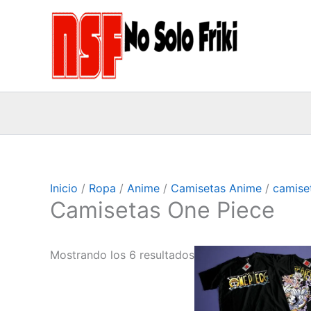
Ir
al
contenido
Inicio
/
Ropa
/
Anime
/
Camisetas Anime
/
camise
Camisetas One Piece
Este
Mostrando los 6 resultados
product
tiene
múltiples