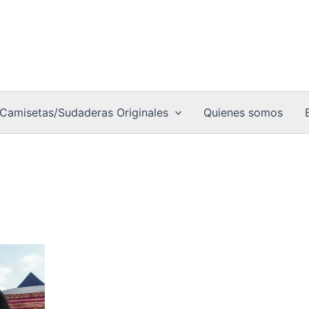
Camisetas/Sudaderas Originales
Quienes somos
go
to
ios:
de
0 €
es