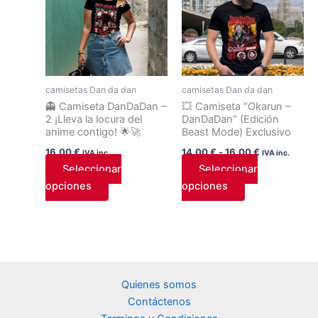
tiene
tiene
desde
14,00 €
múltiples
múltiples
hasta
variantes.
variantes.
16,00 €
Las
Las
opciones
opciones
camisetas Dan da dan
camisetas Dan da dan
se
se
👻 Camiseta DanDaDan –
💥 Camiseta “Okarun –
pueden
pueden
2 ¡Lleva la locura del
DanDaDan” (Edición
elegir
elegir
anime contigo! 🌟🚀
Beast Mode) Exclusivo
en
en
16,00
€
14,00
€
-
16,00
€
IVA inc.
IVA inc.
la
la
Seleccionar
Seleccionar
página
página
opciones
opciones
de
de
producto
producto
Quienes somos
Contáctenos