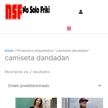
Ir
al
contenido
Inicio
/ Productos etiquetados “camiseta dandadan”
camiseta dandadan
Mostrando los 2 resultados
Rango
Este
Este
de
producto
producto
precios: