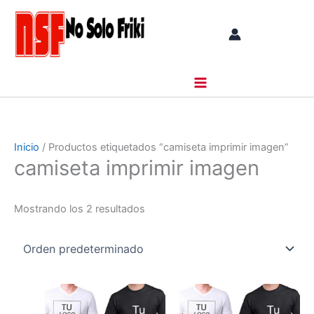
Ir
al
contenido
Inicio
/ Productos etiquetados “camiseta imprimir imagen”
camiseta imprimir imagen
Mostrando los 2 resultados
Rango
Rango
Este
Este
de
de
producto
product
precios:
precios: