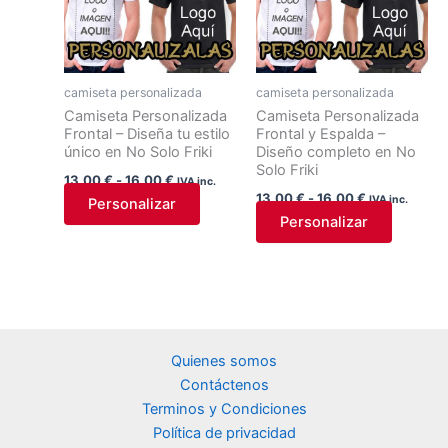
desde
tiene
desde
tiene
13,00 €
13,00 €
múltiples
múltiple
hasta
hasta
variantes.
variante
16,00 €
16,00 €
Las
Las
camiseta personalizada
camiseta personalizada
opciones
opcione
Camiseta Personalizada
Camiseta Personalizada
Frontal – Diseña tu estilo
Frontal y Espalda –
se
se
único en No Solo Friki
Diseño completo en No
pueden
pueden
Solo Friki
13,00
€
-
16,00
€
elegir
elegir
IVA inc.
13,00
€
-
16,00
€
IVA inc.
Personalizar
en
en
Personalizar
la
la
página
página
de
de
producto
product
Quienes somos
Contáctenos
Terminos y Condiciones
Política de privacidad