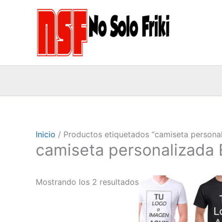
Ir
al
contenido
Inicio
/ Productos etiquetados “camiseta persona
camiseta personalizada
Rango
E
Mostrando los 2 resultados
de
p
precio
desde
t
13,00 
m