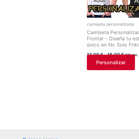
hasta
v
16,00 
L
o
camiseta personalizada
s
Camiseta Personaliza
Frontal – Diseña tu est
p
único en No Solo Friki
el
13,00
€
-
16,00
€
e
IVA inc.
Personalizar
la
p
d
p