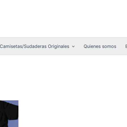
Camisetas/Sudaderas Originales
Quienes somos
go
to
ios:
de
0 €
es