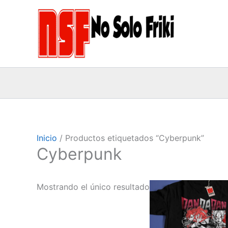
Ir
al
contenido
Inicio
/ Productos etiquetados “Cyberpunk”
Cyberpunk
Ran
Este
Mostrando el único resultado
de
produc
prec
des
tiene
16,0
múltipl