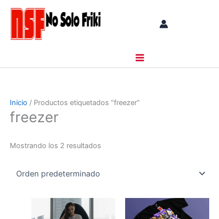
Ir
al
contenido
Inicio
/ Productos etiquetados “freezer”
freezer
Mostrando los 2 resultados
Este
Este
producto
producto