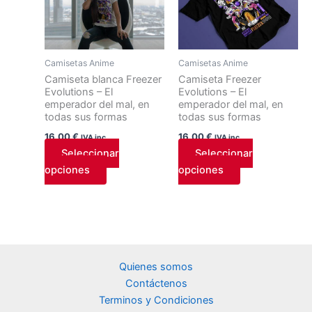
tiene
tiene
múltiples
múltiples
variantes.
variantes.
Las
Las
Camisetas Anime
Camisetas Anime
opciones
opciones
Camiseta blanca Freezer
Camiseta Freezer
Evolutions – El
Evolutions – El
se
se
emperador del mal, en
emperador del mal, en
pueden
pueden
todas sus formas
todas sus formas
elegir
elegir
16,00
€
16,00
€
IVA inc.
IVA inc.
en
en
Seleccionar
Seleccionar
la
la
opciones
opciones
página
página
de
de
producto
producto
Quienes somos
Contáctenos
Terminos y Condiciones