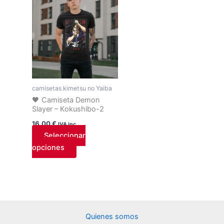
tiene
múltiples
variantes.
Las
opciones
se
pueden
camisetas kimetsu no Yaiba
elegir
🖤 Camiseta Demon
en
Slayer – Kokushibo-2
la
16,00
€
IVA inc.
página
Seleccionar
de
opciones
producto
Quienes somos