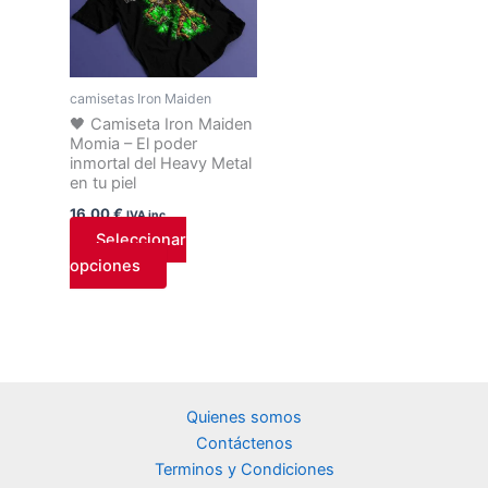
tiene
múltiples
variantes.
Las
camisetas Iron Maiden
opciones
🖤 Camiseta Iron Maiden
Momia – El poder
se
inmortal del Heavy Metal
pueden
en tu piel
elegir
16,00
€
IVA inc.
en
Seleccionar
la
opciones
página
de
producto
Quienes somos
Contáctenos
Terminos y Condiciones