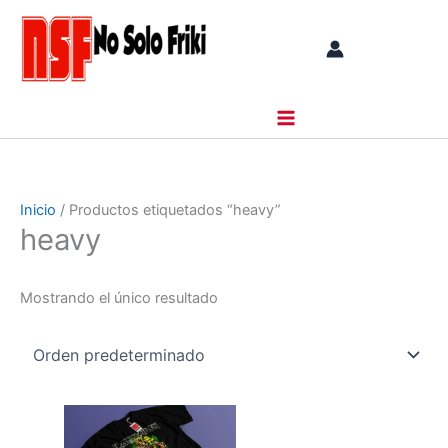
Ir
al
contenido
Inicio
/ Productos etiquetados “heavy”
heavy
Mostrando el único resultado
Este
producto