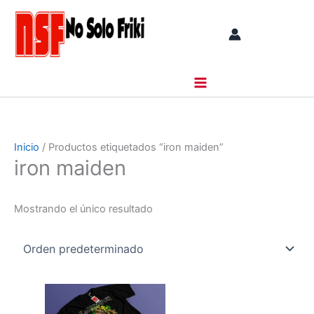
Ir
al
contenido
Inicio
/ Productos etiquetados “iron maiden”
iron maiden
Mostrando el único resultado
Este
producto