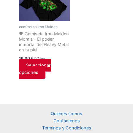
tiene
múltiples
variantes.
Las
camisetas Iron Maiden
opciones
🖤 Camiseta Iron Maiden
Momia – El poder
se
inmortal del Heavy Metal
pueden
en tu piel
elegir
16,00
€
IVA inc.
en
Seleccionar
la
opciones
página
de
producto
Quienes somos
Contáctenos
Terminos y Condiciones