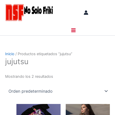
Ir
al
contenido
Inicio
/ Productos etiquetados “jujutsu”
jujutsu
Mostrando los 2 resultados
Este
Este
producto
producto