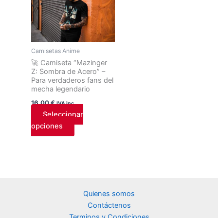
tiene
múltiples
variantes.
Las
Camisetas Anime
opciones
🚀 Camiseta “Mazinger
se
Z: Sombra de Acero” –
pueden
Para verdaderos fans del
mecha legendario
elegir
en
16,00
€
IVA inc.
la
Seleccionar
página
opciones
de
producto
Quienes somos
Contáctenos
Terminos y Condiciones