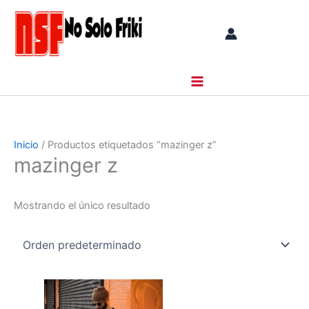
Ir
al
contenido
Inicio
/ Productos etiquetados “mazinger z”
mazinger z
Mostrando el único resultado
Este
producto