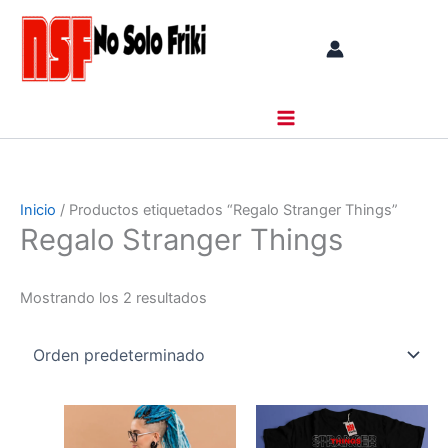
Ir
al
contenido
Inicio
/ Productos etiquetados “Regalo Stranger Things”
Regalo Stranger Things
Mostrando los 2 resultados
Rango
Rango
Este
Este
de
de
producto
producto
precios:
precios: