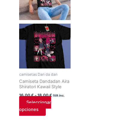
hasta
variantes.
18,00 €
Las
opciones
se
pueden
elegir
en
la
página
de
camisetas Dan da dan
producto
Camiseta Dandadan Aira
Shiratori Kawaii Style
16,00
€
-
18,00
€
IVA inc.
Seleccionar
opciones