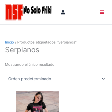
Ir
al
contenido
Inicio
/ Productos etiquetados “Serpianos”
Serpianos
Mostrando el único resultado
Rango
Este
de
producto
precios:
tiene
desde
16,00 €
múltiples