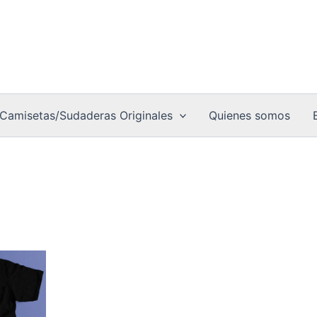
Camisetas/Sudaderas Originales
Quienes somos
go
to
ios:
de
0 €
es