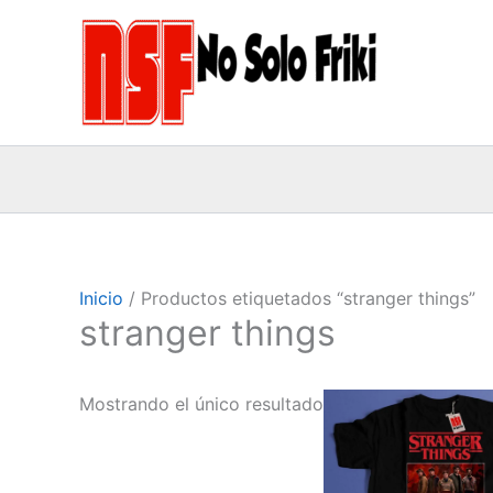
Ir
al
contenido
Inicio
/ Productos etiquetados “stranger things”
stranger things
Ran
Este
Mostrando el único resultado
de
produc
prec
des
tiene
13,0
múltipl