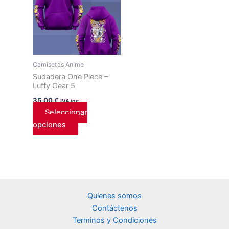
tiene
múltiples
variantes.
Las
opciones
Camisetas Anime
se
Sudadera One Piece –
pueden
Luffy Gear 5
elegir
35,00
€
IVA inc.
en
Seleccionar
la
opciones
página
de
producto
Quienes somos
Contáctenos
Terminos y Condiciones