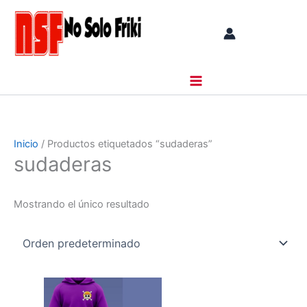
Ir
al
contenido
Inicio
/ Productos etiquetados “sudaderas”
sudaderas
Mostrando el único resultado
Este
producto