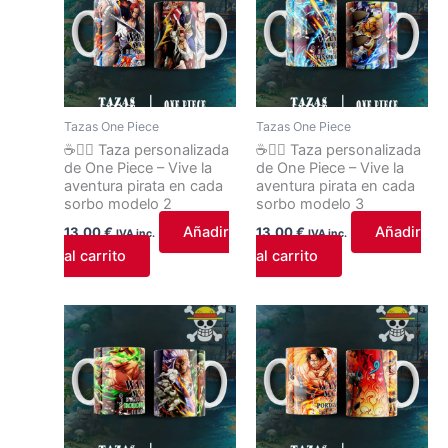
Tazas One Piece
Tazas One Piece
☕🏴‍☠️ Taza personalizada
☕🏴‍☠️ Taza personalizada
de One Piece – Vive la
de One Piece – Vive la
aventura pirata en cada
aventura pirata en cada
sorbo modelo 2
sorbo modelo 3
Añadir
Añadir
13,00
€
13,00
€
IVA inc.
IVA inc.
al carrito
al carrito