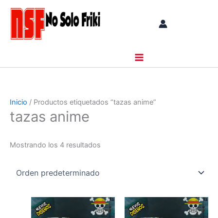
Ir
al
contenido
Inicio
/ Productos etiquetados “tazas anime”
tazas anime
Mostrando los 4 resultados