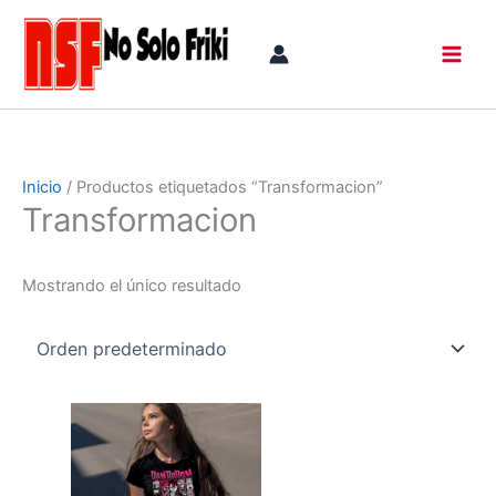
Ir
al
contenido
Inicio
/ Productos etiquetados “Transformacion”
Transformacion
Mostrando el único resultado
Rango
Este
de
producto
precios:
tiene
desde
16,00 €
múltiples