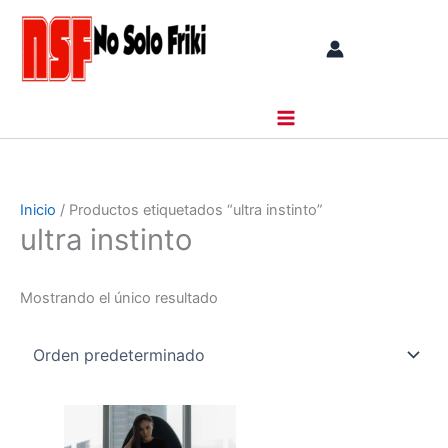
Ir
al
contenido
Inicio
/ Productos etiquetados “ultra instinto”
ultra instinto
Mostrando el único resultado
Este
producto