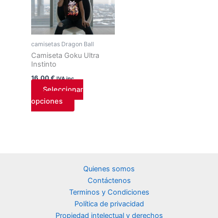
tiene
múltiples
variantes.
Las
camisetas Dragon Ball
opciones
Camiseta Goku Ultra
Instinto
se
pueden
16,00
€
IVA inc.
elegir
Seleccionar
en
opciones
la
página
de
producto
Quienes somos
Contáctenos
Terminos y Condiciones
Política de privacidad
Propiedad intelectual y derechos