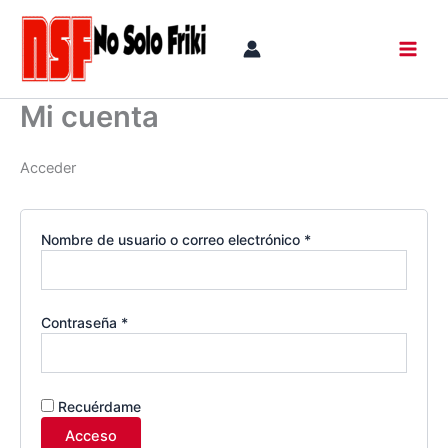
Obligatorio
Obligatorio
Obligatorio
Obligatorio
Obligatorio
Ir
al
contenido
Mi cuenta
Acceder
Nombre de usuario o correo electrónico
*
Contraseña
*
Recuérdame
Acceso