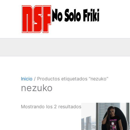
Ir
al
contenido
Inicio
/ Productos etiquetados “nezuko”
nezuko
Este
Mostrando los 2 resultados
product
tiene
múltiples