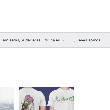
Camisetas/Sudaderas Originales
Quienes somos
Este
o
producto
tiene
múltiples