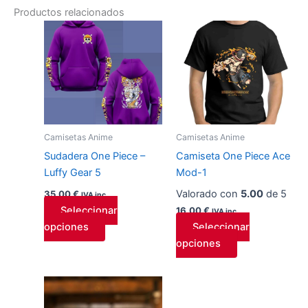
Productos relacionados
Este
Este
producto
producto
tiene
tiene
múltiples
múltiples
variantes.
variantes.
Las
Las
opciones
opciones
Camisetas Anime
Camisetas Anime
se
se
Sudadera One Piece –
Camiseta One Piece Ace
pueden
pueden
Luffy Gear 5
Mod-1
elegir
elegir
en
en
Valorado con
5.00
de 5
35,00
€
IVA inc.
la
la
Seleccionar
16,00
€
IVA inc.
página
página
opciones
Seleccionar
de
de
opciones
producto
producto