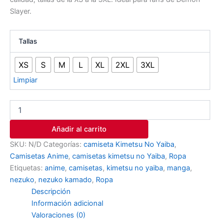
Slayer.
Tallas
XS
S
M
L
XL
2XL
3XL
Limpiar
Añadir al carrito
SKU:
N/D
Categorías:
camiseta Kimetsu No Yaiba
,
Camisetas Anime
,
camisetas kimetsu no Yaiba
,
Ropa
Etiquetas:
anime
,
camisetas
,
kimetsu no yaiba
,
manga
,
nezuko
,
nezuko kamado
,
Ropa
Descripción
Información adicional
Valoraciones (0)