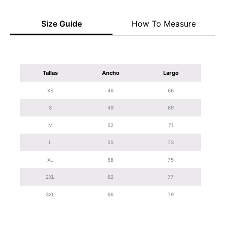
Size Guide
How To Measure
Tallas
Ancho
Largo
XS
46
66
S
49
69
M
52
71
L
55
73
XL
58
75
2XL
62
77
3XL
66
79