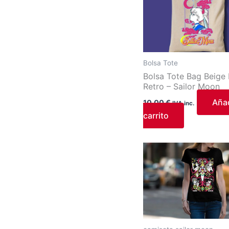
Bolsa Tote
Bolsa Tote Bag Beige 
Retro – Sailor Moon
Añad
10,00
€
IVA inc.
carrito
Este
product
tiene
múltiples
variantes
Las
opcione