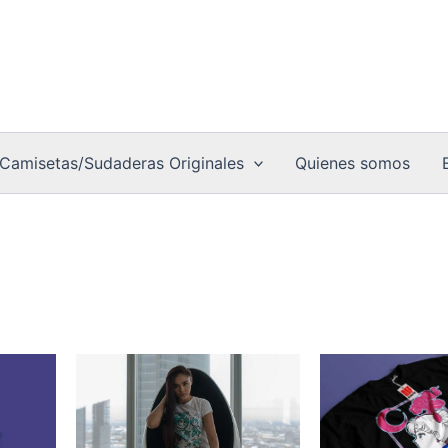
Camisetas/Sudaderas Originales
Quienes somos
Est
pro
tie
múl