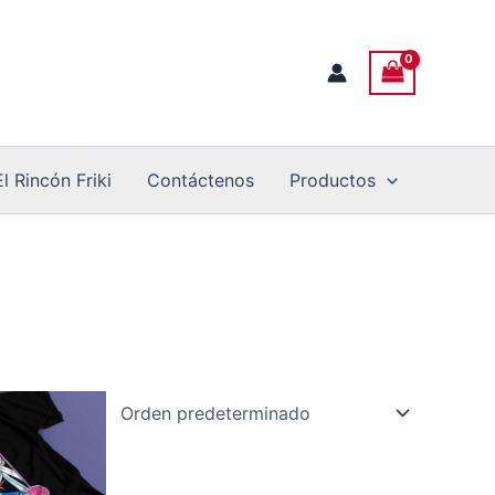
El Rincón Friki
Contáctenos
Productos
e
ducto
ne
tiples