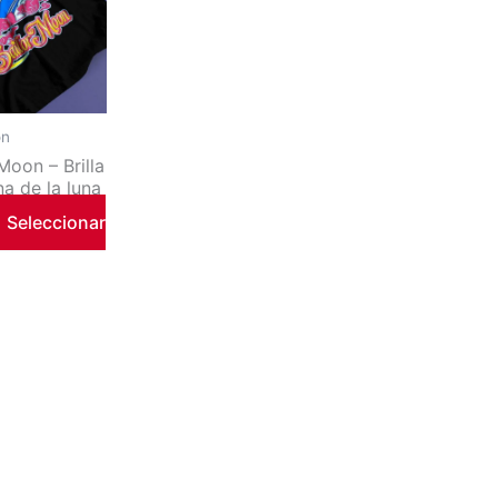
iantes.
iones
on
eden
Moon – Brilla
gir
a de la luna
Seleccionar
ina
ducto