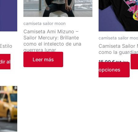
var
Las
opc
camiseta sailor moon
se
Camiseta Ami Mizuno –
Sailor Mercury: Brillante
camiseta sailor mo
pu
como el intelecto de una
Estilo
Camiseta Sailor 
ele
guerrera lunar
como la guardian
en
Leer más
ir al
15,00
€
la
IVA inc.
opciones
pág
de
pro
o
.
s