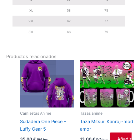
XL
58
75
2XL
62
77
3XL
66
79
Productos relacionados
Este
producto
tiene
múltiples
variantes.
Las
opciones
Camisetas Anime
Tazas anime
se
Sudadera One Piece –
Taza Mitsuri Kanroji-mod
pueden
Luffy Gear 5
amor
elegir
en
Añadir
35,00
€
13,00
€
IVA inc.
IVA inc.