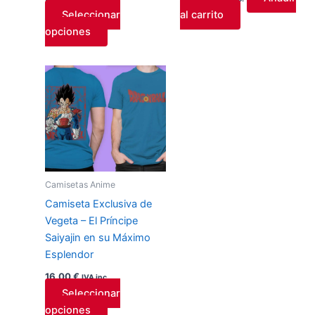
la
Seleccionar
al carrito
página
opciones
de
producto
Este
producto
tiene
múltiples
variantes.
Las
opciones
Camisetas Anime
se
Camiseta Exclusiva de
pueden
Vegeta – El Príncipe
elegir
Saiyajin en su Máximo
en
Esplendor
la
página
16,00
€
IVA inc.
de
Seleccionar
producto
opciones