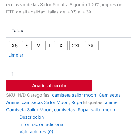
exclusivo de las Sailor Scouts. Algodón 100%, impresión
DTF de alta calidad, tallas de la XS a la 3XL.
Tallas
XS
S
M
L
XL
2XL
3XL
Limpiar
Añadir al carrito
SKU:
N/D
Categorías:
camiseta sailor moon
,
Camisetas
Anime
,
camisetas Sailor Moon
,
Ropa
Etiquetas:
anime
,
Camiseta Sailor Moon
,
camisetas
,
Ropa
,
sailor moon
Descripción
Información adicional
Valoraciones (0)