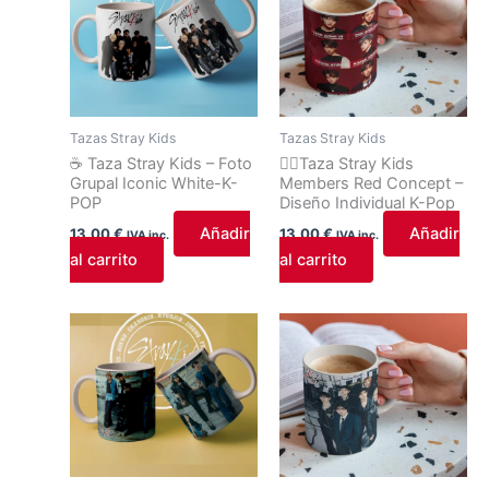
Tazas Stray Kids
Tazas Stray Kids
☕ Taza Stray Kids – Foto
❤️‍🔥Taza Stray Kids
Grupal Iconic White-K-
Members Red Concept –
POP
Diseño Individual K-Pop
Añadir
Añadir
13,00
€
13,00
€
IVA inc.
IVA inc.
al carrito
al carrito