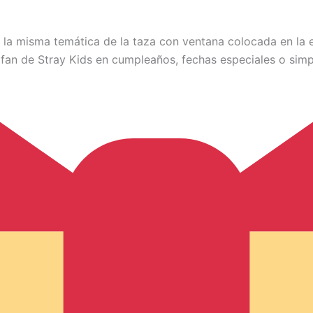
la misma temática de la taza con ventana colocada en la esq
 fan de Stray Kids en cumpleaños, fechas especiales o si