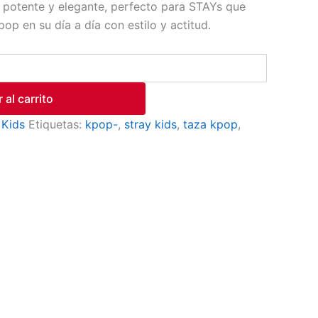
o potente y elegante, perfecto para STAYs que
pop en su día a día con estilo y actitud.
 al carrito
 Kids
Etiquetas:
kpop-
,
stray kids
,
taza kpop
,