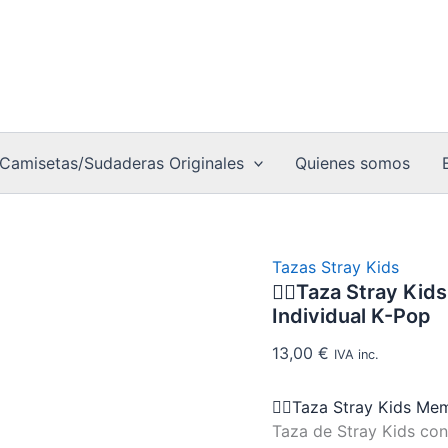
Member
❤️‍🔥
Red
Taza
Concept
Stray
–
Kids
Diseño
Members
Individua
Red
K-
Concept
Pop
–
Camisetas/Sudaderas Originales
Quienes somos
cantidad
Diseño
Individual
K-
Pop
cantidad
Tazas Stray Kids
❤️‍🔥Taza Stray K
Individual K-Pop
13,00
€
IVA inc.
❤️‍🔥Taza Stray Kids M
Taza de Stray Kids con