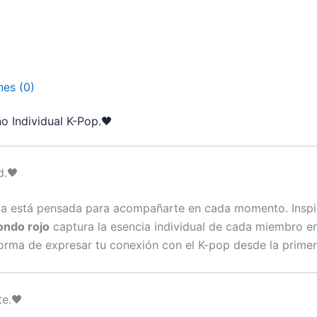
nes (0)
o Individual K-Pop.🖤
d.🖤
 taza está pensada para acompañarte en cada momento. Insp
ondo rojo
captura la esencia individual de cada miembro en
forma de expresar tu conexión con el K-pop desde la prime
te.🖤