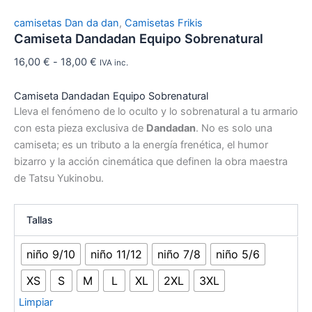
camisetas Dan da dan
,
Camisetas Frikis
Camiseta Dandadan Equipo Sobrenatural
16,00
€
-
18,00
€
IVA inc.
Camiseta Dandadan Equipo Sobrenatural
Lleva el fenómeno de lo oculto y lo sobrenatural a tu armario
con esta pieza exclusiva de
Dandadan
. No es solo una
camiseta; es un tributo a la energía frenética, el humor
bizarro y la acción cinemática que definen la obra maestra
de Tatsu Yukinobu.
Tallas
niño 9/10
niño 11/12
niño 7/8
niño 5/6
XS
S
M
L
XL
2XL
3XL
Limpiar