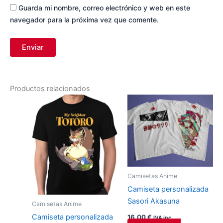
Guarda mi nombre, correo electrónico y web en este
navegador para la próxima vez que comente.
Productos relacionados
Este
Este
producto
producto
tiene
tiene
múltiples
múltiples
variantes.
variantes.
Las
Las
opciones
opciones
Camisetas Anime
se
se
Camiseta personalizada
pueden
pueden
Sasori Akasuna
Camisetas Anime
elegir
elegir
Camiseta personalizada
16,00
€
IVA inc.
en
en