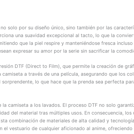
o solo por su diseño único, sino también por las caracterí
ona una suavidad excepcional al tacto, lo que la convierte
itiendo que la piel respire y manteniéndose fresca incluso
sean expresar su amor por la serie sin sacrificar la comod
ión DTF (Direct to Film), que permite la creación de gráfi
la camiseta a través de una película, asegurando que los co
sorprendente, lo que hace que la prenda sea perfecta para
de la camiseta a los lavados. El proceso DTF no solo garan
dad del material tras múltiples usos. En consecuencia, los
Esta combinación de materiales de alta calidad y tecnolog
l vestuario de cualquier aficionado al anime, ofreciendo un