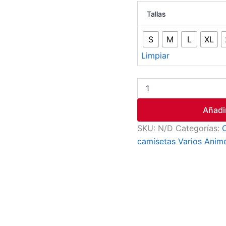
Tallas
S
M
L
XL
Limpiar
Añadir
SKU:
N/D
Categorías:
camisetas Varios Anim