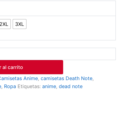
2XL
3XL
 al carrito
Camisetas Anime
,
camisetas Death Note
,
e
,
Ropa
Etiquetas:
anime
,
dead note