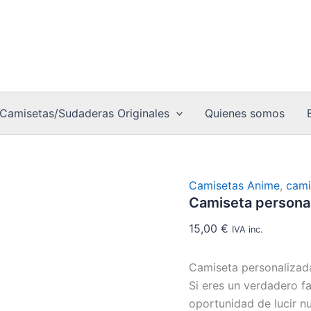
Camiseta
personalizada
Dead
Note
cantidad
Camisetas/Sudaderas Originales
Quienes somos
Camisetas Anime
,
cami
Camiseta persona
15,00
€
IVA inc.
Camiseta personaliza
Si eres un verdadero f
oportunidad de lucir n