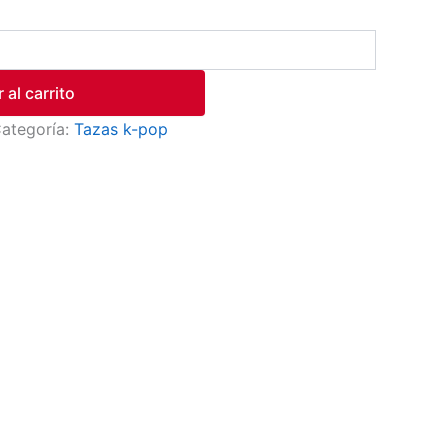
 al carrito
ategoría:
Tazas k-pop