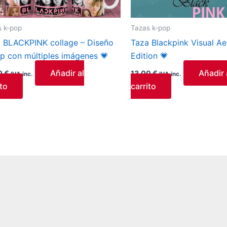
s k-pop
Tazas k-pop
 BLACKPINK collage – Diseño
Taza Blackpink Visual Ae
p con múltiples imágenes 💗
Edition 💗
Añadir al
Añadir 
0
€
13,00
€
IVA inc.
IVA inc.
ito
carrito