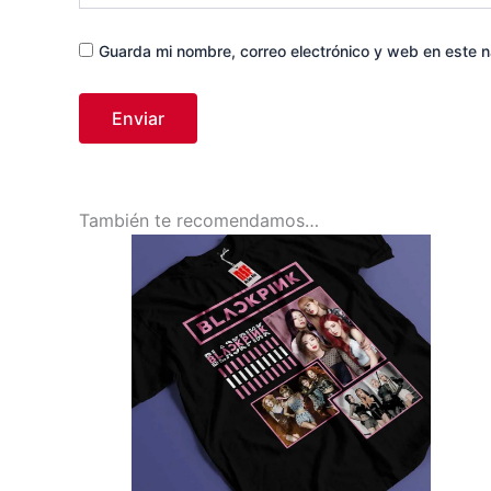
Guarda mi nombre, correo electrónico y web en este 
También te recomendamos…
Este
producto
tiene
múltiples
variantes.
Las
opciones
se
pueden