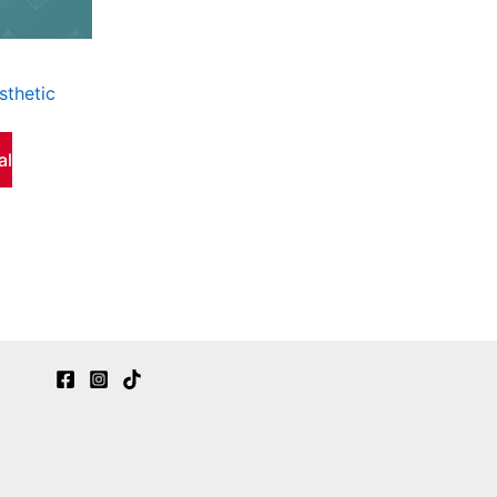
sthetic
al