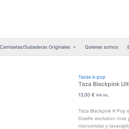
Taza
Edition
Blackpink
💗
Ultimate
cantidad
BLINK
Edition
💗
cantidad
Camisetas/Sudaderas Originales
Quienes somos
Tazas k-pop
Taza Blackpink Ult
13,00
€
IVA inc.
Taza Blackpink K-Pop 
Diseño exclusivo rosa 
microondas y lavavajill