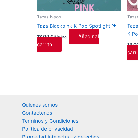
Tazas k-pop
Taza
Taza Blackpink K-Pop Spotlight 💗
Taza
K-Po
Añadir al
13,00
€
IVA inc.
carrito
13,0
carr
Quienes somos
Contáctenos
Terminos y Condiciones
Política de privacidad
Propiedad intelectual y derechos