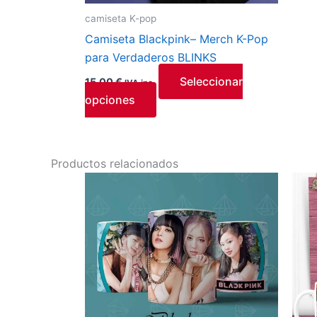
elegir
camiseta K-pop
en
Camiseta Blackpink– Merch K-Pop
la
para Verdaderos BLINKS
página
Seleccionar
de
15,00
€
IVA inc.
opciones
producto
Productos relacionados