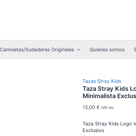
Icónic
Taza
–
Stray
Merch
Kids
K-
Logo
Pop
Icónico
Minima
–
Exclus
Merchandising
canti
K-
Camisetas/Sudaderas Originales
Quienes somos
Pop
Minimalista
Exclusivo
cantidad
Tazas Stray Kids
Taza Stray Kids L
Minimalista Exclu
13,00
€
IVA inc.
Taza Stray Kids Logo I
Exclusivo