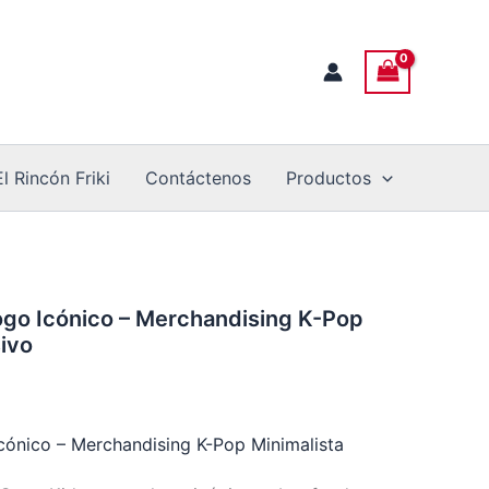
o
andising
lista
ivo
dad
El Rincón Friki
Contáctenos
Productos
ogo Icónico – Merchandising K-Pop
sivo
cónico – Merchandising K-Pop Minimalista