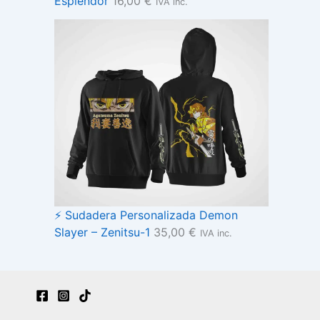
Esplendor
16,00
€
IVA inc.
⚡ Sudadera Personalizada Demon
Slayer – Zenitsu-1
35,00
€
IVA inc.