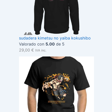
sudadera kimetsu no yaiba kokushibo
Valorado con
5.00
de 5
29,00
€
IVA inc.