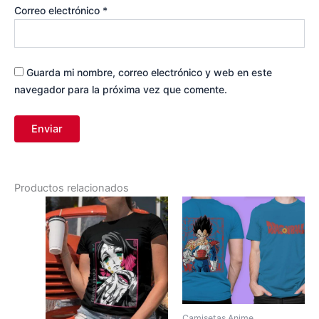
Correo electrónico
*
Guarda mi nombre, correo electrónico y web en este
navegador para la próxima vez que comente.
Productos relacionados
Este
Este
producto
producto
tiene
tiene
múltiples
múltiples
variantes.
variantes.
Las
Las
opciones
opciones
Camisetas Anime