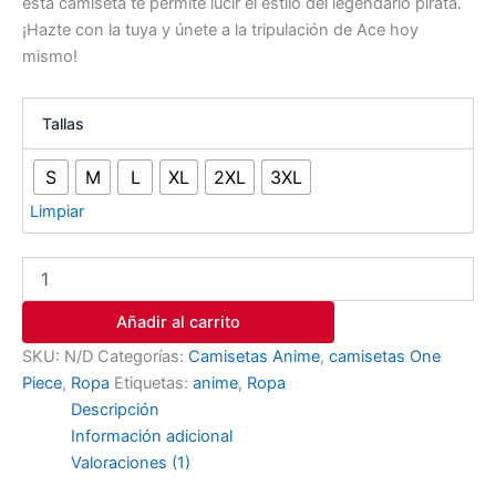
esta camiseta te permite lucir el estilo del legendario pirata.
¡Hazte con la tuya y únete a la tripulación de Ace hoy
mismo!
Tallas
S
M
L
XL
2XL
3XL
Limpiar
Añadir al carrito
SKU:
N/D
Categorías:
Camisetas Anime
,
camisetas One
Piece
,
Ropa
Etiquetas:
anime
,
Ropa
Descripción
Información adicional
Valoraciones (1)