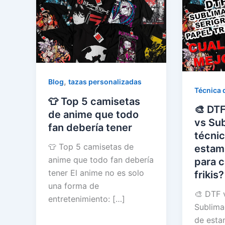
,
Blog
tazas personalizadas
Técnica 
👕 Top 5 camisetas
🎨 DTF
de anime que todo
vs Su
fan debería tener
técnic
👕 Top 5 camisetas de
estam
anime que todo fan debería
para 
tener El anime no es solo
frikis?
una forma de
🎨 DTF v
entretenimiento: […]
Sublima
de esta