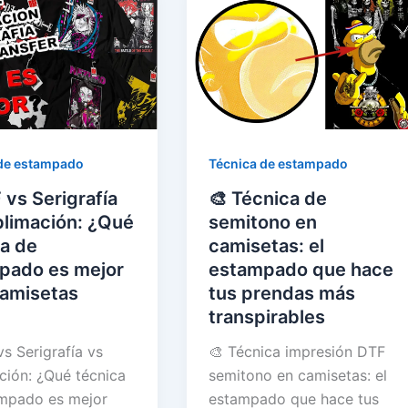
de estampado
Técnica de estampado
 vs Serigrafía
🎨 Técnica de
blimación: ¿Qué
semitono en
a de
camisetas: el
pado es mejor
estampado que hace
camisetas
tus prendas más
transpirables
s Serigrafía vs
🎨 Técnica impresión DTF
ción: ¿Qué técnica
semitono en camisetas: el
mpado es mejor
estampado que hace tus