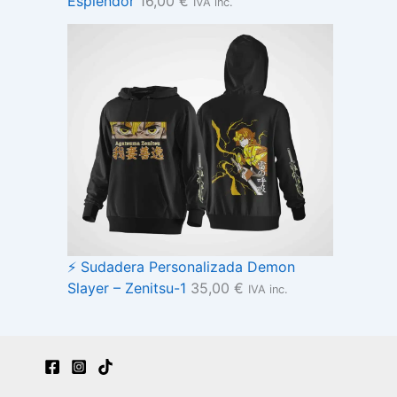
Esplendor
16,00
€
IVA inc.
⚡ Sudadera Personalizada Demon
Slayer – Zenitsu-1
35,00
€
IVA inc.