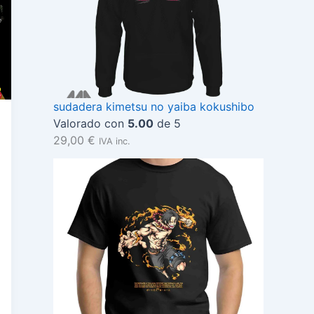
sudadera kimetsu no yaiba kokushibo
Valorado con
5.00
de 5
29,00
€
IVA inc.