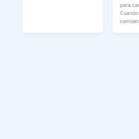
para cam
Cuando
camiset