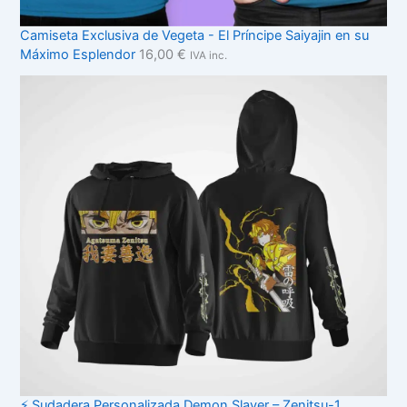
Camiseta Exclusiva de Vegeta - El Príncipe Saiyajin en su
Máximo Esplendor
16,00
€
IVA inc.
⚡ Sudadera Personalizada Demon Slayer – Zenitsu-1