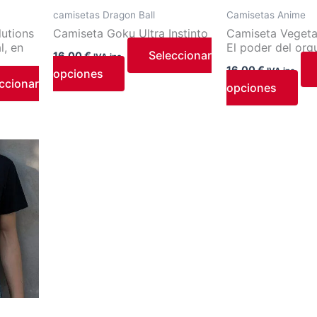
opciones
opc
camisetas Dragon Ball
Camisetas Anime
se
se
utions
Camiseta Goku Ultra Instinto
Camiseta Vegeta
l, en
El poder del orgu
pueden
pue
Seleccionar
16,00
€
IVA inc.
elegir
eleg
16,00
€
IVA inc.
opciones
ccionar
en
en
opciones
la
la
página
pág
de
de
o
producto
pro
o
.