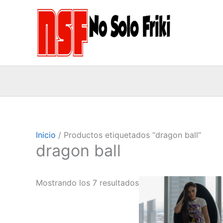
Ir
al
contenido
Inicio
/ Productos etiquetados “dragon ball”
dragon ball
Este
Mostrando los 7 resultados
product
tiene
múltiples