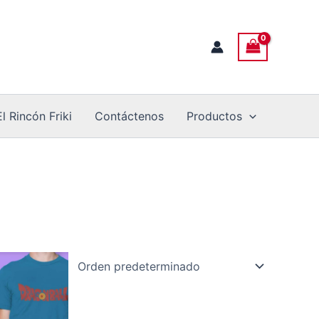
El Rincón Friki
Contáctenos
Productos
e
ducto
ne
tiples