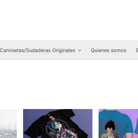
Camisetas/Sudaderas Originales
Quienes somos
Este
Est
o
producto
pro
tiene
tie
múltiples
múl