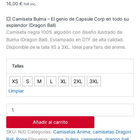
16,00
€
IVA inc.
💥 Camiseta Bulma – El genio de Capsule Corp en todo su
esplendor (Dragon Ball)
Camiseta negra 100% algodón con diseño ilustrado de
Bulma (Dragon Ball). Estampado en DTF de alta calidad.
Disponible de la talla XS a 3XL. Ideal para fans del anime.
Tallas
XS
S
M
L
XL
2XL
3XL
Limpiar
Añadir al carrito
SKU:
N/D
Categorías:
Camisetas Anime
,
camisetas Dragon
Ball
,
Ropa
Etiquetas:
anime
,
bulma
,
camisetas
,
dragon ball
,