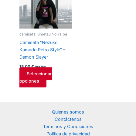
producto
tiene
múltiples
variantes.
Las
camiseta Kimetsu No Yaiba
opciones
Camiseta “Nezuko
se
Kamado Retro Style” –
pueden
Demon Slayer
elegir
15,00
€
IVA inc.
en
Seleccionar
la
opciones
página
de
producto
Quienes somos
Contáctenos
Terminos y Condiciones
Política de privacidad