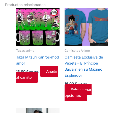
Productos relacionados
Este
producto
tiene
múltiples
variantes.
Las
opciones
Tazas anime
Camisetas Anime
se
Taza Mitsuri Kanroji-mod
Camiseta Exclusiva de
pueden
amor
Vegeta – El Príncipe
elegir
Saiyajin en su Máximo
en
Añadir
13,00
€
IVA inc.
Esplendor
la
al carrito
página
16,00
€
IVA inc.
de
Seleccionar
producto
opciones
Este