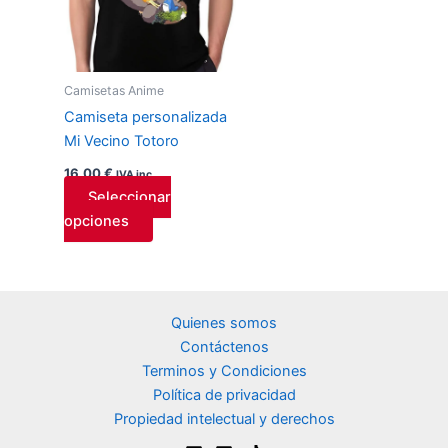
Las
opciones
se
pueden
Camisetas Anime
elegir
Camiseta personalizada
en
Mi Vecino Totoro
la
página
16,00
€
IVA inc.
de
Seleccionar
producto
opciones
Quienes somos
Contáctenos
Terminos y Condiciones
Política de privacidad
Propiedad intelectual y derechos