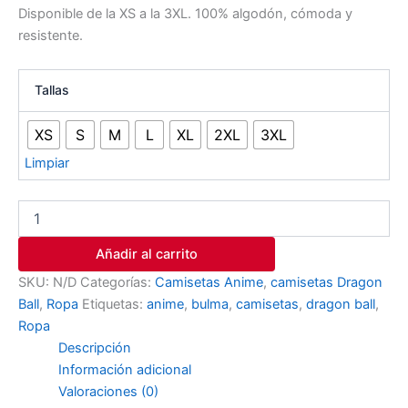
Disponible de la XS a la 3XL. 100% algodón, cómoda y
resistente.
Tallas
XS
S
M
L
XL
2XL
3XL
Limpiar
Añadir al carrito
SKU:
N/D
Categorías:
Camisetas Anime
,
camisetas Dragon
Ball
,
Ropa
Etiquetas:
anime
,
bulma
,
camisetas
,
dragon ball
,
Ropa
Descripción
Información adicional
Valoraciones (0)