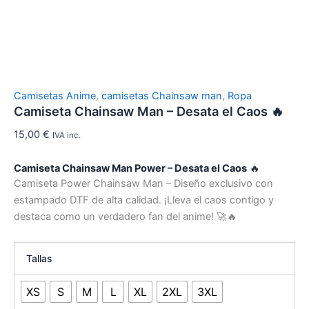
Camisetas Anime
,
camisetas Chainsaw man
,
Ropa
Camiseta Chainsaw Man – Desata el Caos 🔥
15,00
€
IVA inc.
Camiseta Chainsaw Man
Power
– Desata el Caos
🔥
Camiseta Power Chainsaw Man – Diseño exclusivo con
estampado DTF de alta calidad. ¡Lleva el caos contigo y
destaca como un verdadero fan del anime! 🚀🔥
Tallas
XS
S
M
L
XL
2XL
3XL