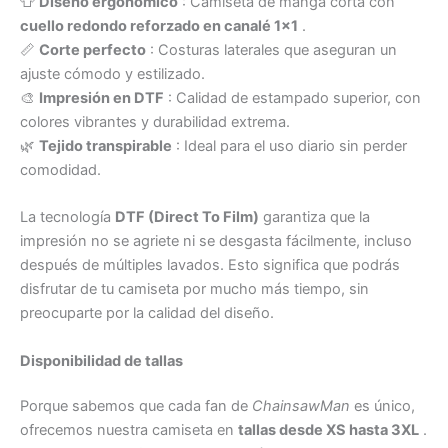
👕
Diseño ergonómico
: Camiseta de manga corta con
cuello redondo reforzado en canalé 1×1
.
📏
Corte perfecto
: Costuras laterales que aseguran un
ajuste cómodo y estilizado.
🎨
Impresión en DTF
: Calidad de estampado superior, con
colores vibrantes y durabilidad extrema.
🌿
Tejido transpirable
: Ideal para el uso diario sin perder
comodidad.
La tecnología
DTF (Direct To Film)
garantiza que la
impresión no se agriete ni se desgasta fácilmente, incluso
después de múltiples lavados. Esto significa que podrás
disfrutar de tu camiseta por mucho más tiempo, sin
preocuparte por la calidad del diseño.
Disponibilidad de tallas
Porque sabemos que cada fan de
ChainsawMan
es único,
ofrecemos nuestra camiseta en
tallas desde XS hasta 3XL
.