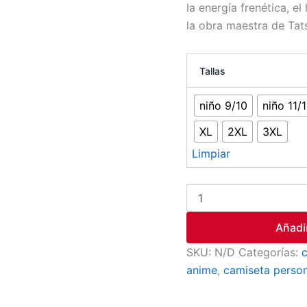
la energía frenética, e
la obra maestra de Tat
Tallas
niño 9/10
niño 11/
XL
2XL
3XL
Limpiar
Añadir
SKU:
N/D
Categorías:
anime
,
camiseta perso