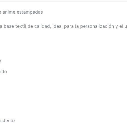
de anime estampadas
ase textil de calidad, ideal para la personalización y el u
s
jido
istente