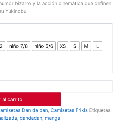
l humor bizarro y la acción cinemática que definen
su Yukinobu.
12
niño 7/8
niño 5/6
XS
S
M
L
 al carrito
camisetas Dan da dan
,
Camisetas Frikis
Etiquetas:
nalizada
,
dandadan
,
manga