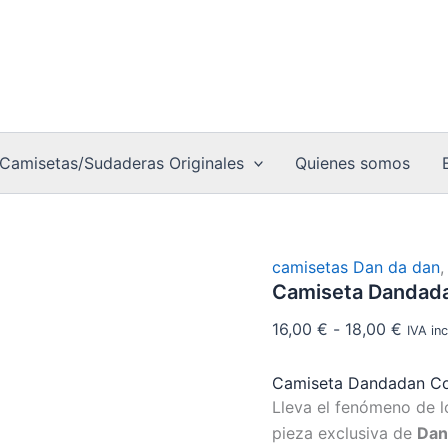
Camiseta
Rang
Dandadan
de
Collage
precio
Manga
cantidad
desde
16,00
hasta
Camisetas/Sudaderas Originales
Quienes somos
18,00
camisetas Dan da dan
Camiseta Dandada
16,00
€
-
18,00
€
IVA inc
Camiseta Dandadan Co
Lleva el fenómeno de lo
pieza exclusiva de
Dan