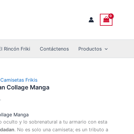
o
desde
16,00 €
s:
hasta
18,00 €
 €
El Rincón Friki
Contáctenos
Productos
 €
,
Camisetas Frikis
n Collage Manga
.
llage Manga
 oculto y lo sobrenatural a tu armario con esta
dadan
. No es solo una camiseta; es un tributo a