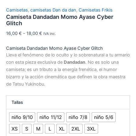
Camisetas
,
camisetas Dan da dan
,
Camisetas Frikis
Camiseta Dandadan Momo Ayase Cyber
Glitch
16,00
€
-
18,00
€
IVA inc.
Camiseta Dandadan Momo Ayase Cyber Glitch
Lleva el fenómeno de lo oculto y lo sobrenatural a tu armario
con esta pieza exclusiva de
Dandadan
. No es solo una
camiseta; es un tributo a la energía frenética, el humor
bizarro y la acción cinemática que definen la obra maestra
de Tatsu Yukinobu.
Tallas
niño 9/10
niño 11/12
niño 7/8
niño 5/6
XS
S
M
L
XL
2XL
3XL