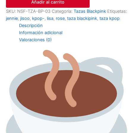
Añadir al carrito
SKU:
NSF-TZA-BP-03
Categoría:
Tazas Blackpink
Etiquetas:
jennie
,
jisoo
,
kpop-
,
lisa
,
rose
,
taza blackipink
,
taza kpop
Descripción
Información adicional
Valoraciones (0)