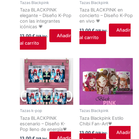
Tazas Blackpink
Tazas Blackpink
Taza BLACKPINK
Taza BLACKPINK en
elegante – Diseño K-Pop
concierto – Diseño K-Pop
con las integrantes
en vivo 💗
icónicas 💗
Añadir
13,00
€
IVA inc.
Añadir
13,00
€
IVA inc.
al carrito
al carrito
Tazas k-pop
Tazas Blackpink
Taza BLACKPINK
Taza Blackpink Estilo
escenario – Diseño K-
Chibi Fan-Art💗
Pop lleno de energía💗
Añadir
13,00
€
IVA inc.
Añadir
13,00
€
IVA inc.