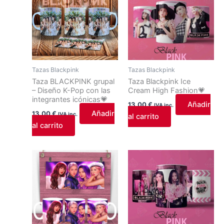
Tazas Blackpink
Tazas Blackpink
Taza BLACKPINK grupal
Taza Blackpink Ice
– Diseño K-Pop con las
Cream High Fashion💗
integrantes icónicas💗
Añadir
13,00
€
IVA inc.
Añadir
13,00
€
IVA inc.
al carrito
al carrito