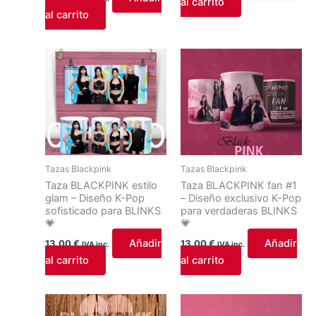
al carrito
al carrito
Tazas Blackpink
Tazas Blackpink
Taza BLACKPINK estilo
Taza BLACKPINK fan #1
glam – Diseño K-Pop
– Diseño exclusivo K-Pop
sofisticado para BLINKS
para verdaderas BLINKS
💗
💗
Añadir
Añadir
13,00
€
13,00
€
IVA inc.
IVA inc.
al carrito
al carrito