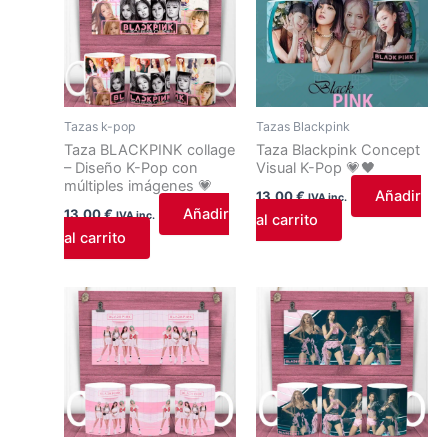
Tazas k-pop
Tazas Blackpink
Taza BLACKPINK collage
Taza Blackpink Concept
– Diseño K-Pop con
Visual K-Pop 💗🖤
múltiples imágenes 💗
Añadir
13,00
€
IVA inc.
Añadir
13,00
€
IVA inc.
al carrito
al carrito