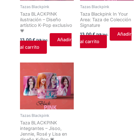
Tazas Blackpink
Tazas Blackpink
Taza BLACKPINK
Taza Blackpink In Your
ilustración – Diseño
Area: Taza de Colección
artístico K-Pop exclusivo
Signature
💗
Añadir
13,00
€
IVA inc.
Añadir
13,00
€
IVA inc.
al carrito
al carrito
Tazas Blackpink
Taza BLACKPINK
integrantes – Jisoo,
Jennie, Rosé y Lisa en
diseño K-Pop 💗